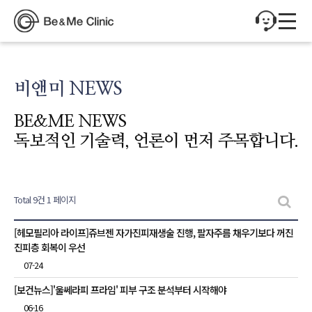
비앤미 NEWS
BE&ME NEWS
독보적인 기술력, 언론이 먼저 주목합니다.
Total 9건
1 페이지
비앤미 NEWS 목록
[헤모필리아 라이프]쥬브젠 자가진피재생술 진행, 팔자주름 채우기보다 꺼진
진피층 회복이 우선
07-24
[보건뉴스]'울쎄라피 프라임' 피부 구조 분석부터 시작해야
06-16