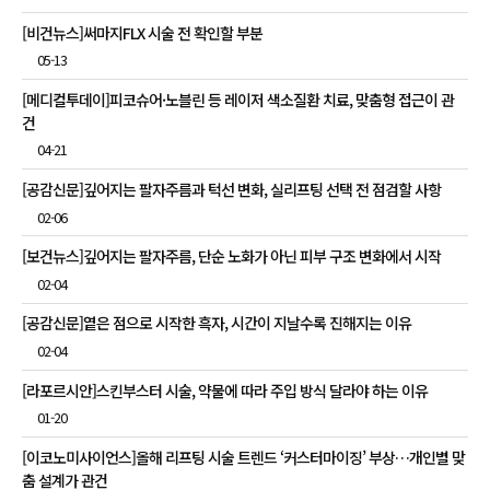
[비건뉴스]써마지FLX 시술 전 확인할 부분
05-13
[메디컬투데이]피코슈어·노블린 등 레이저 색소질환 치료, 맞춤형 접근이 관
건
04-21
[공감신문]깊어지는 팔자주름과 턱선 변화, 실리프팅 선택 전 점검할 사항
02-06
[보건뉴스]깊어지는 팔자주름, 단순 노화가 아닌 피부 구조 변화에서 시작
02-04
[공감신문]옅은 점으로 시작한 흑자, 시간이 지날수록 진해지는 이유
02-04
[라포르시안]스킨부스터 시술, 약물에 따라 주입 방식 달라야 하는 이유
01-20
[이코노미사이언스]올해 리프팅 시술 트렌드 ‘커스터마이징’ 부상…개인별 맞
춤 설계가 관건