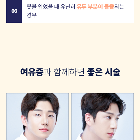
웃을 입었을 때 유난히
유두 부분이 돌출
되는
06
경우
여유증
과 함께하면
좋은 시술