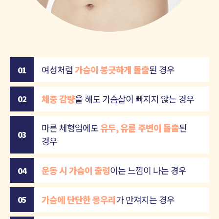
여성처럼
가슴이 봉긋하게 돌출
된 경우
01
체중 감량
을 해도 가슴살이 빠지지 않는 경우
02
마른 체형임에도
유두, 유륜 주변이 돌출
된
03
경우
운동 시 가슴이 출렁
이는 느낌이 나는 경우
04
가슴에 단단한 몽우리
가 만져지는 경우
05