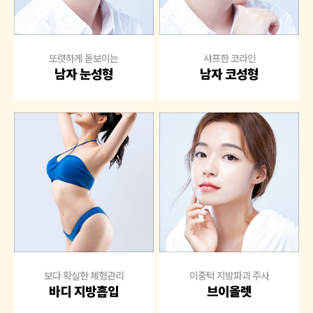
또렷하게 돋보이는
샤프한 코라인
남자 눈성형
남자 코성형
보다 확실한 체형관리
이중턱 지방파괴 주사
바디 지방흡입
브이올렛