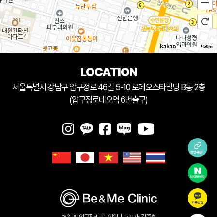
50m
LOCATION
서울특별시 강남구 압구정로 46길 5-10 로데오스타빌딩 B동 2층
(압구정로데오역 6번출구)
병원명 : 압구정비앤미의원
|
대표자 : 김중훈