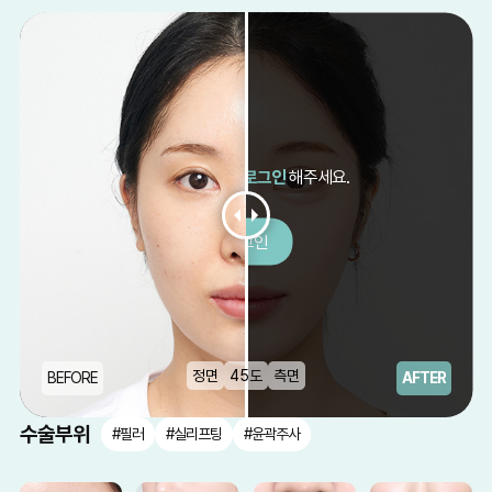
After 보시려면
로그인
해주세요.
로그인
정면
45도
측면
BEFORE
AFTER
수술부위
#필러
#실리프팅
#윤곽주사