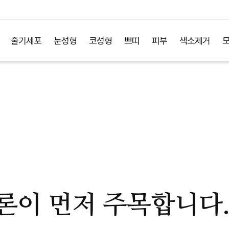
줄기세포
눈성형
코성형
쁘띠
피부
색소제거
론이 먼저 주목합니다