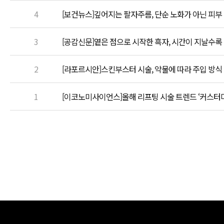
4
[보건뉴스]깊어지는 팔자주름, 단순 노화가 아닌 피부
3
[공감신문]옅은 점으로 시작한 흑자, 시간이 지날수록
2
[라포르시안]스킨부스터 시술, 약물에 따라 주입 방식
1
[이코노미사이언스]올해 리프팅 시술 트렌드 ‘커스터