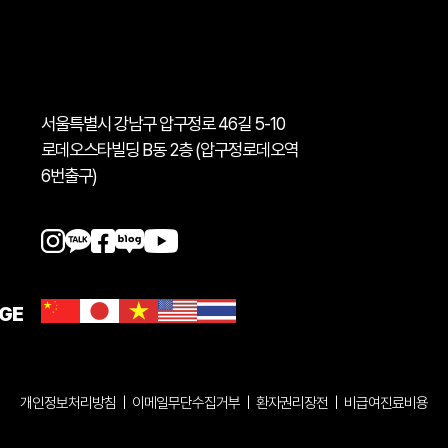
서울특별시 강남구 압구정로 46길 5-10
로데오스타빌딩 B동 2층 (압구정로데오역
6번출구)
GE
개인정보처리방침
|
이메일무단수집거부
|
환자권리장전
|
비급여진료비용