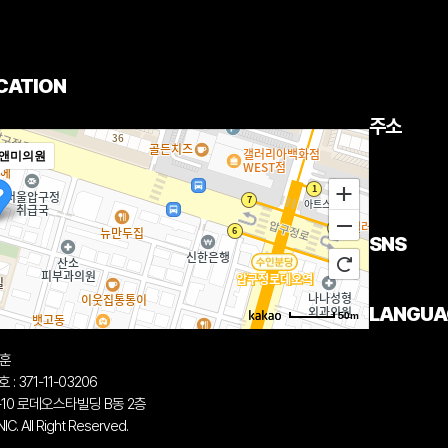
CATION
주소
앤미의원
SNS
LANGUA
50m
중훈
 371-11-03206
-10 로데오스타빌딩 B동 2층
. All Right Reserved.