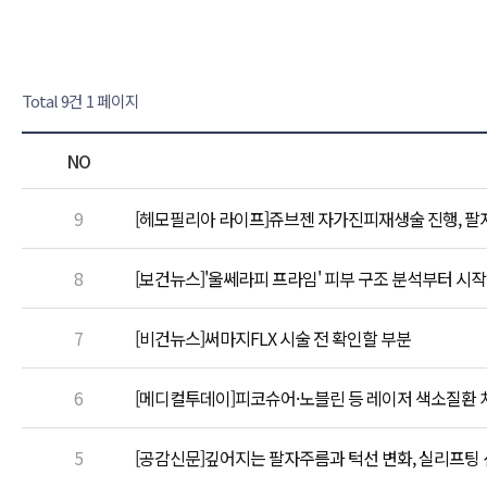
Total 9건
1 페이지
NO
9
[헤모필리아 라이프]쥬브젠 자가진피재생술 진행, 팔
8
[보건뉴스]'울쎄라피 프라임' 피부 구조 분석부터 시
7
[비건뉴스]써마지FLX 시술 전 확인할 부분
6
[메디컬투데이]피코슈어·노블린 등 레이저 색소질환 치
5
[공감신문]깊어지는 팔자주름과 턱선 변화, 실리프팅 