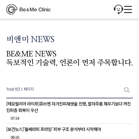
비앤미 NEWS
BE&ME NEWS
독보적인 기술력, 언론이 먼저 주목합니다.
Total 9건
1 페이지
비앤미 NEWS 목록
[헤모필리아 라이프]쥬브젠 자가진피재생술 진행, 팔자주름 채우기보다 꺼진
진피층 회복이 우선
07-24
[보건뉴스]'울쎄라피 프라임' 피부 구조 분석부터 시작해야
06-16