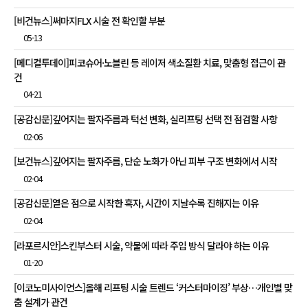
[비건뉴스]써마지FLX 시술 전 확인할 부분
05-13
[메디컬투데이]피코슈어·노블린 등 레이저 색소질환 치료, 맞춤형 접근이 관
건
04-21
[공감신문]깊어지는 팔자주름과 턱선 변화, 실리프팅 선택 전 점검할 사항
02-06
[보건뉴스]깊어지는 팔자주름, 단순 노화가 아닌 피부 구조 변화에서 시작
02-04
[공감신문]옅은 점으로 시작한 흑자, 시간이 지날수록 진해지는 이유
02-04
[라포르시안]스킨부스터 시술, 약물에 따라 주입 방식 달라야 하는 이유
01-20
[이코노미사이언스]올해 리프팅 시술 트렌드 ‘커스터마이징’ 부상…개인별 맞
춤 설계가 관건