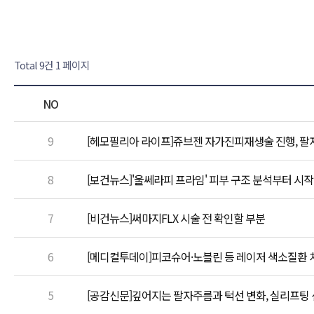
Total 9건
1 페이지
NO
9
[헤모필리아 라이프]쥬브젠 자가진피재생술 진행, 팔
8
[보건뉴스]'울쎄라피 프라임' 피부 구조 분석부터 시
7
[비건뉴스]써마지FLX 시술 전 확인할 부분
6
[메디컬투데이]피코슈어·노블린 등 레이저 색소질환 치
5
[공감신문]깊어지는 팔자주름과 턱선 변화, 실리프팅 