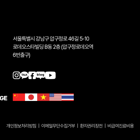
서울특별시 강남구 압구정로 46길 5-10
로데오스타빌딩 B동 2층 (압구정로데오역
6번출구)
GE
개인정보처리방침
|
이메일무단수집거부
|
환자권리장전
|
비급여진료비용