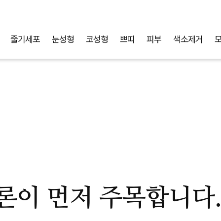
줄기세포
눈성형
코성형
쁘띠
피부
색소제거
론이 먼저 주목합니다