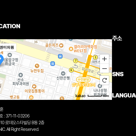
CATION
주소
앤미의원
SNS
LANGUA
50m
중훈
 371-11-03206
-10 로데오스타빌딩 B동 2층
. All Right Reserved.