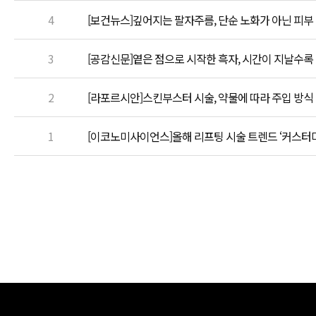
4
[보건뉴스]깊어지는 팔자주름, 단순 노화가 아닌 피부
3
[공감신문]옅은 점으로 시작한 흑자, 시간이 지날수록
2
[라포르시안]스킨부스터 시술, 약물에 따라 주입 방식
1
[이코노미사이언스]올해 리프팅 시술 트렌드 ‘커스터