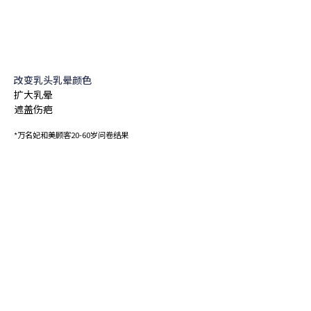
改变乳头乳晕颜色
扩大乳晕
遮盖伤疤
*万名妃和美顾客20-60岁问卷结果
细腻的
乳头乳晕半永久