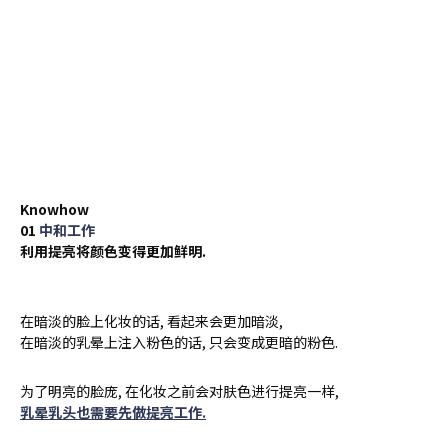
20年妃和美的不同之处在哪里
Knowhow
01
中和工作
利用提亮将颜色变得更加鲜明.
在暗淡的脸上化妆的话, 看起来会更加暗淡,
在暗淡的乳晕上注入粉色的话, 只会变成更暗的粉色.
为了明亮的脸庞, 在化妆之前会对肤色进行提亮一样,
乳晕乳头也需要先做提亮工作.