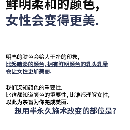
鲜明柔和的颜色,
女性会变得更美.
明亮的肤色会给人干净的印象,
比起暗淡的颜色, 拥有鲜明颜色的乳头乳晕
会让女性更加美丽.
我们深知颜色的重要性.
比谁都知道颜色的重要性, 比谁都理解女性,
以此为宗旨为你完成美丽.
想用半永久施术改变的部位是?