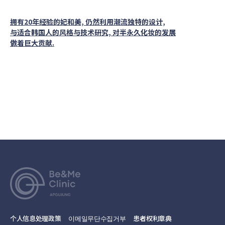
拥有20年经验的妃和美, 仍然利用潮流独特的设计,
与适合韩国人的风格与技术研究, 对半永久化妆的发展
做着巨大贡献.
个人信息处理政策
이메일무단수집거부
患者权利章典