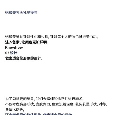
妃和美乳头乳晕提亮
妃和美通过针对性中和过程, 针对每个人的肤色进行美白后,
注入色素, 让颜色更加鲜明.
Knowhow
02
设计
做出适合您形象的设计.
为了您想要的结果, 我们会详细的诊断并进行施术.
不仅考虑胸部形状, 皮肤弹力, 色素沉着深度, 乳头乳晕形状, 对称,
身体比例等,
还会考虑您的整体形象, 做出适合您的设计.