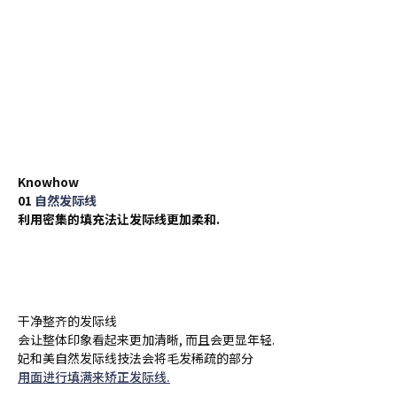
妃和美发际线半永久的不同之处在哪里.
Knowhow
01
自然发际线
利用密集的填充法让发际线更加柔和.
干净整齐的发际线
会让整体印象看起来更加清晰, 而且会更显年轻.
妃和美自然发际线技法会将毛发稀疏的部分
用面进行填满来矫正发际线.