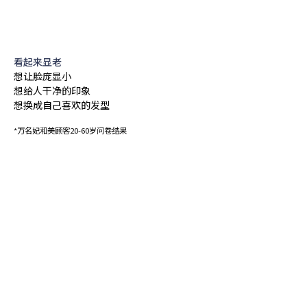
看起来显老
想让脸庞显小
想给人干净的印象
想换成自己喜欢的发型
*万名妃和美顾客20-60岁问卷结果
展示线, 面, 立体感的技术