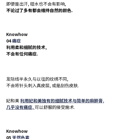
即便是出汗, 碰水也不会有影响,
不论过了多有都会维持自然的颜色.
Knowhow
04
痛症
利用柔和细腻的技术,
不会有任何痛症.
发际线半永久与以往的纹绣不同,
不会将针头刺入真皮层, 或是刮伤皮肤.
妃和美
利用妃和美独有的细腻技术与简单的麻醉膏,
几乎没有痛症,
可以舒服的接受施术.
Knowhow
05
天然色素