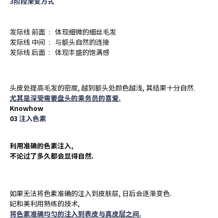
3阶段渐变方式
发际线 前面
:
体现细微的细丝毛发
发际线 中间
:
与额头自然的连接
发际线 后面
:
体现丰盛的饱满感
头皮处提高毛发的密度, 越到额头处颜色越浅, 其结果十分自然.
尤其是深受需要盘头的乘务员的喜爱.
Knowhow
03
注入色素
利用准确的色素注入,
不论过了多久都会显得自然.
如果无法将色素准确的注入到皮肤层, 日后会逐渐变色.
妃和美利用熟练的技术,
将色素准确均匀的注入到表皮与真皮层之间.