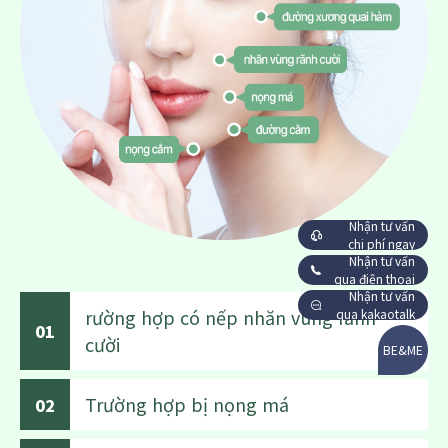
Nhận tư vấn
chi phí ngay
Nhận tư vấn
qua điện thoại
Nhận tư vấn
rường hợp có nếp nhăn vùng rãnh
qua kakaotalk
01
cười
BE&ME
Trường hợp bị nọng má
02