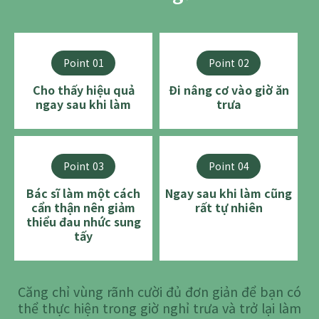
Point 01
Point 02
Cho thấy hiệu quả
Đi nâng cơ vào giờ ăn
ngay sau khi làm
trưa
Point 03
Point 04
Bác sĩ làm một cách
Ngay sau khi làm cũng
cẩn thận nên giảm
rất tự nhiên
thiểu đau nhức sung
tấy
Căng chỉ vùng rãnh cười đủ đơn giản để bạn có
thể thực hiện trong giờ nghỉ trưa và trở lại làm