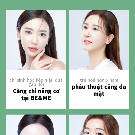
chỉ sinh học kép hiệu quả
trẻ hoá hơn 5 năm
gấp đôi
phẫu thuật căng da
Căng chỉ nâng cơ
mặt
tại BE&ME