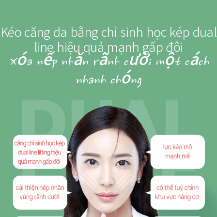
Kéo căng da bằng chỉ sinh học kép dual
line hiệu quả mạnh gấp đôi
Xóa nếp nhăn rãnh cười một cách
nhanh chóng