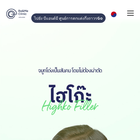
ไปยัง บีแอนด์มี ศูนย์การตกแต่งกึ่งถาวร
Go