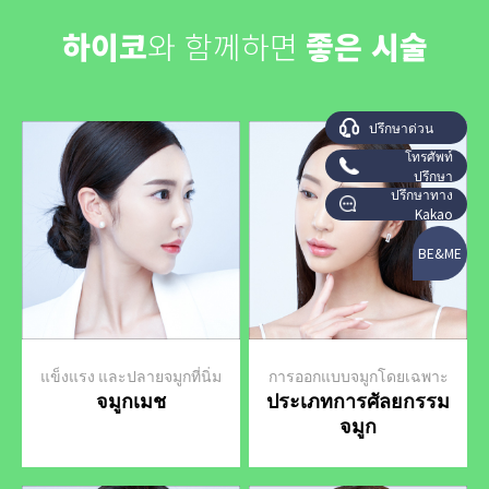
하이코
와 함께하면
좋은 시술
ปรึกษาด่วน
โทรศัพท์
ปรึกษา
ปรึกษาทาง
Kakao
BE&ME
แข็งแรง และปลายจมูกที่นิ่ม
การออกแบบจมูกโดยเฉพาะ
จมูกเมช
ประเภทการศัลยกรรม
จมูก