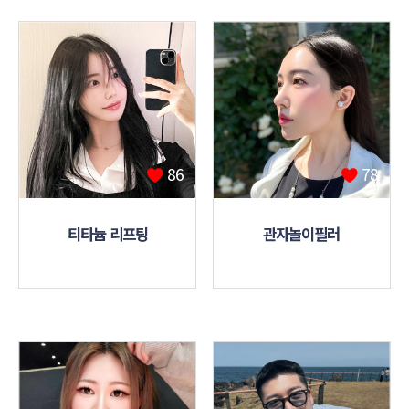
86
78
티타늄 리프팅
관자놀이필러