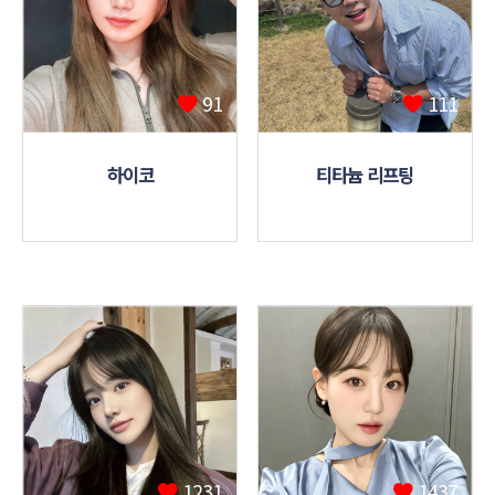
91
111
하이코
티타늄 리프팅
1231
1437