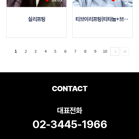
실리프팅
티브이리프팅(티타늄+브이로)
1
2
3
4
5
6
7
8
9
10
CONTACT
대표전화
02-3445-1966