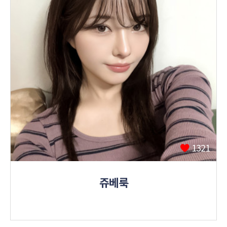
1321
쥬베룩