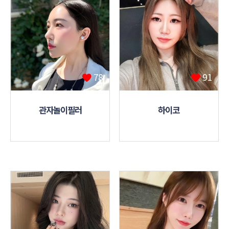
78
91
관자놀이필러
하이코