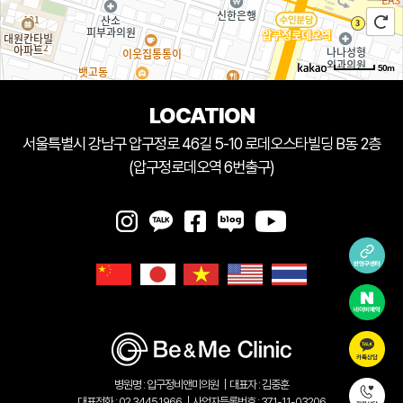
50m
LOCATION
서울특별시 강남구 압구정로 46길 5-10 로데오스타빌딩 B동 2층
(압구정로데오역 6번출구)
병원명 : 압구정비앤미의원
|
대표자 : 김중훈
대표전화 : 02.3445.1966
|
사업자등록번호 : 371-11-03206