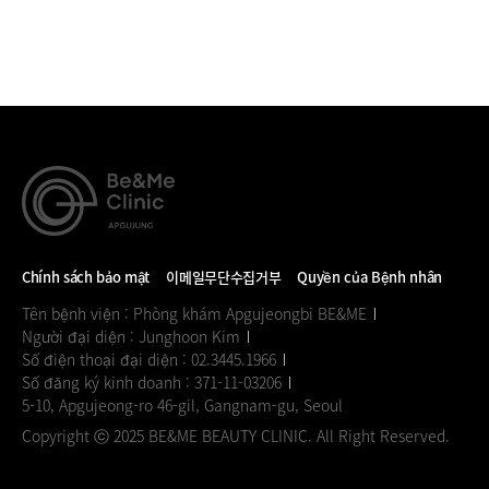
Chính sách bảo mật
이메일무단수집거부
Quyền của Bệnh nhân
Tên bệnh viện : Phòng khám Apgujeongbi BE&ME
Người đại diện : Junghoon Kim
Số điện thoại đại diện : 02.3445.1966
Số đăng ký kinh doanh : 371-11-03206
5-10, Apgujeong-ro 46-gil, Gangnam-gu, Seoul
Copyright ⓒ 2025 BE&ME BEAUTY CLINIC. All Right Reserved.