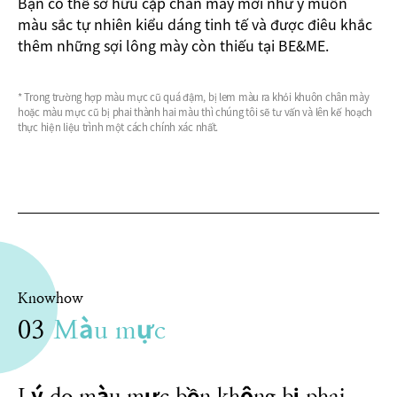
Bạn có thể sở hữu cặp chân mày mới như ý muốn
màu sắc tự nhiên kiểu dáng tinh tế và được điêu khắc
thêm những sợi lông mày còn thiếu tại BE&ME.
* Trong trường hợp màu mực cũ quá đậm, bị lem màu ra khỏi khuôn chân mày
hoặc màu mực cũ bị phai thành hai màu thì chúng tôi sẽ tư vấn và lên kế hoạch
thực hiện liệu trình một cách chính xác nhất.
Knowhow
03
Màu mực
Lý do màu mực bền không bị phai