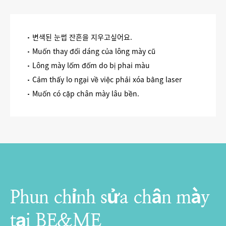
변색된 눈썹 잔흔을 지우고싶어요.
Muốn thay đổi dáng của lông mày cũ
Lông mày lốm đốm do bị phai màu
Cảm thấy lo ngại về việc phải xóa bằng laser
Muốn có cặp chân mày lâu bền.
Phun chỉnh sửa chân mày
tại BE&ME