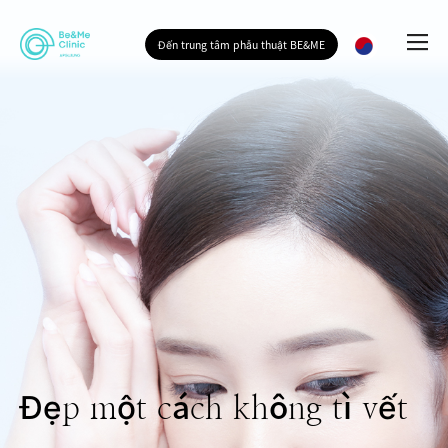
Đến trung tâm phẫu thuật BE&ME
Đẹp một cách không tì vết