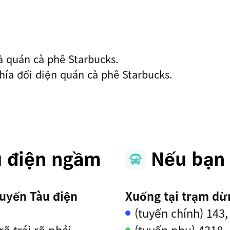
à quán cà phê Starbucks.
hía đối diện quán cà phê Starbucks.
u điện ngầm
Nếu bạn 
uyến Tàu điện
Xuống tại trạm dừ
(tuyến chính) 143,
ẽ trái rẽ phải
(tuyến phụ) 4318,