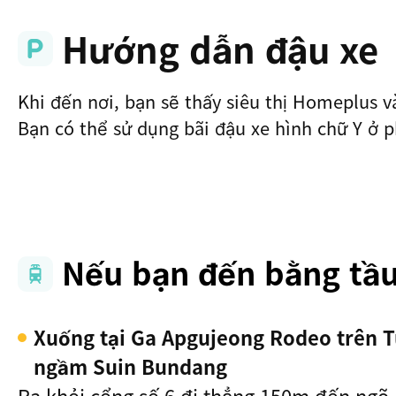
Hướng dẫn đậu xe
Khi đến nơi, bạn sẽ thấy siêu thị Homeplus v
Bạn có thể sử dụng bãi đậu xe hình chữ Y ở p
Nếu bạn đến bằng tầ
Xuống tại Ga Apgujeong Rodeo trên T
ngầm Suin Bundang
Ra khỏi cổng số 6 đi thẳng 150m đến ngõ r