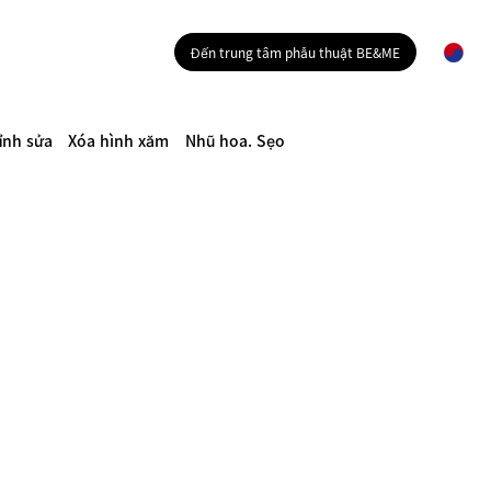
Đến trung tâm phẫu thuật BE&ME
ỉnh sửa
Xóa hình xăm
Nhũ hoa. Sẹo