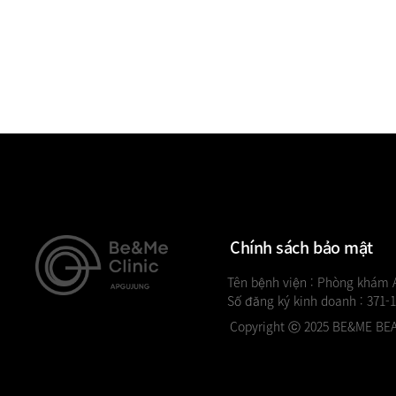
Chính sách bảo mật
Tên bệnh viện : Phòng khám
Số đăng ký kinh doanh : 371-
Copyright ⓒ 2025 BE&ME BEAU