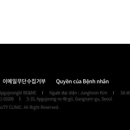
이메일무단수집거부
Quyền của Bệnh nhân
 Apgujeongbi BE&ME
Người đại diện : Junghoon Kim
Số đi
11-03206
5-10, Apgujeong-ro 46-gil, Gangnam-gu, Seoul
TY CLINIC. All Right Reserved.