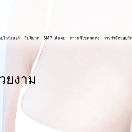
ายไลน์เนอร์
ริมฝีปาก
SMP เส้นผม
การแก้ไขตกแต่ง
การกำจัดรอยสั
สวยงาม