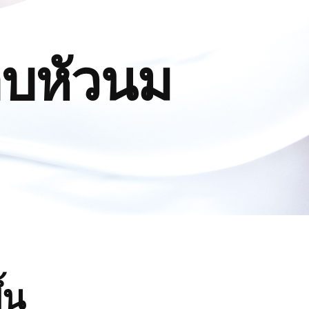
อบหัวนม
้น