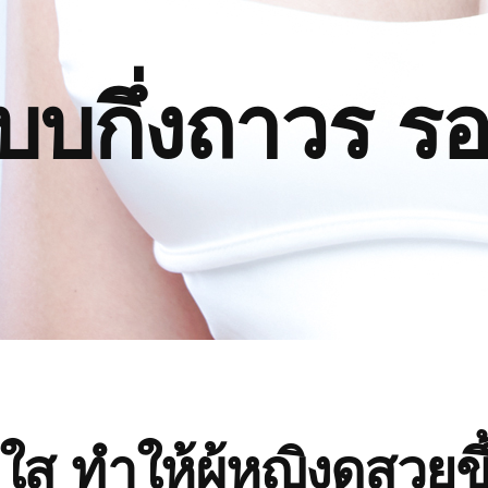
บกึ่งถาวร ร
ใส ทำให้ผู้หญิงดูสวยขึ