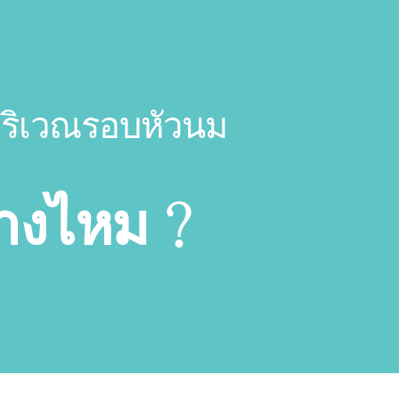
บริเวณรอบหัวนม
่างไหม ?