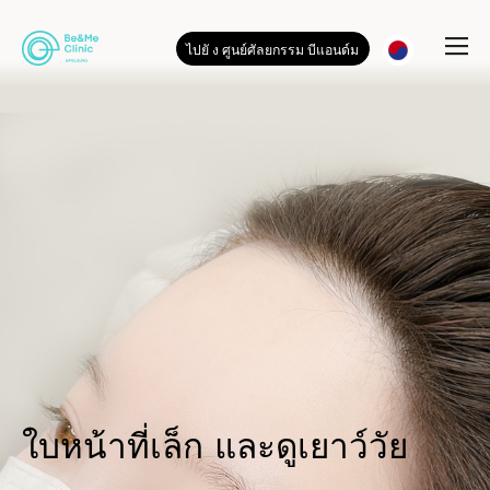
ไปยั ง ศูนย์ศัลยกรรม บีแอนด์ม
ใบหน้าที่เล็ก และดูเยาว์วัย