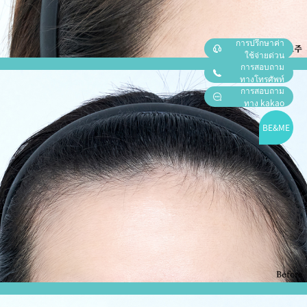
การปรึกษาค่า
ใช้จ่ายด่วน
การสอบถาม
ทางโทรศัพท์
การสอบถาม
ทาง kakao
BE&ME