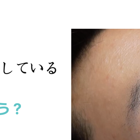
している
う？