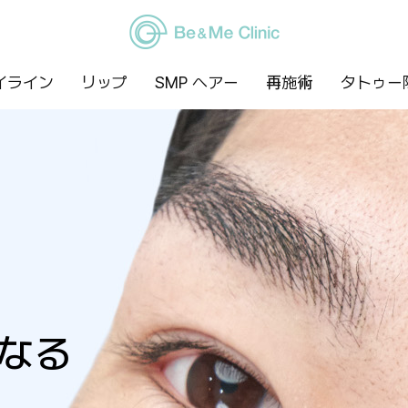
イライン
リップ
SMP ヘアー
再施術
タトゥー
なる