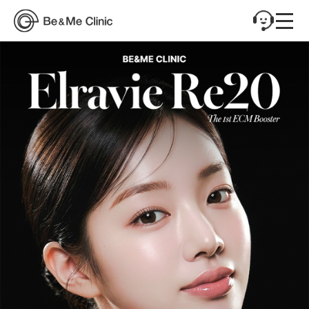
리투오
리투오,스킨부스터,콜라겐재생, 모공, 탄력, 안티에이징, 엘라비에리투오, 리투오
세상에 없던 스킨부스터, 압구정비앤미 