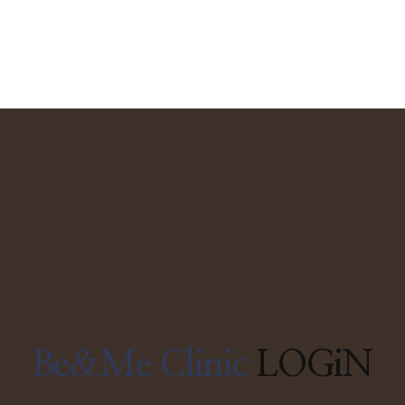
Be&Me Clinic
LOGiN