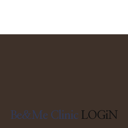
Be&Me Clinic
LOGiN