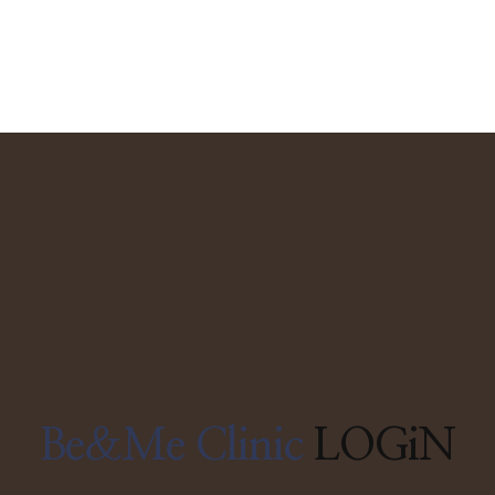
Be&Me Clinic
LOGiN