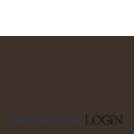
Be&Me Clinic
LOGiN