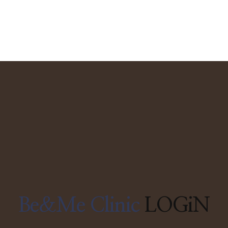
Be&Me Clinic
LOGiN