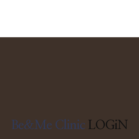
Be&Me Clinic
LOGiN