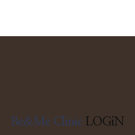
Be&Me Clinic
LOGiN