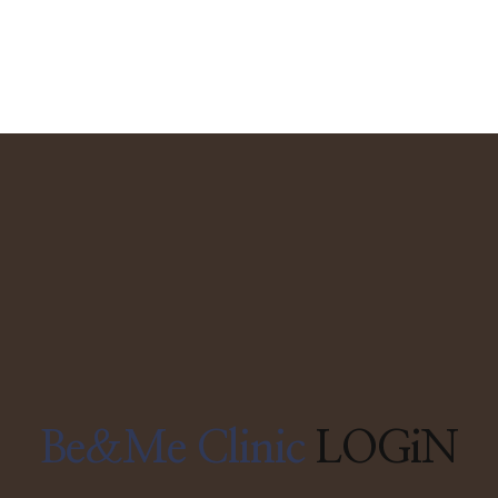
Be&Me Clinic
LOGiN