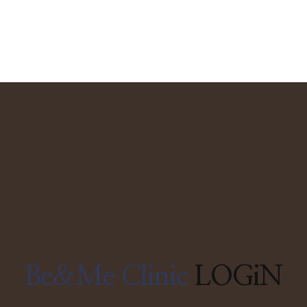
Be&Me Clinic
LOGiN