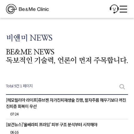
비앤미 NEWS
BE&ME NEWS
독보적인 기술력, 언론이 먼저 주목합니다.
Total 9건
1 페이지
비앤미 NEWS 목록
[헤모필리아 라이프]쥬브젠 자가진피재생술 진행, 팔자주름 채우기보다 꺼진
진피층 회복이 우선
07-24
[보건뉴스]'울쎄라피 프라임' 피부 구조 분석부터 시작해야
06-16