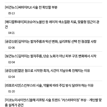
[비건뉴스]써마지FLX 시술 전 확인할 부분
05-13
[메디컬투데이]피코슈어·노블린 등 레이저 색소질환 치료, 맞춤형 접근이 관
건
04-21
[공감신문]깊어지는 팔자주름과 턱선 변화, 실리프팅 선택 전 점검할 사항
02-06
[보건뉴스]깊어지는 팔자주름, 단순 노화가 아닌 피부 구조 변화에서 시작
02-04
[공감신문]옅은 점으로 시작한 흑자, 시간이 지날수록 진해지는 이유
02-04
[라포르시안]스킨부스터 시술, 약물에 따라 주입 방식 달라야 하는 이유
01-20
[이코노미사이언스]올해 리프팅 시술 트렌드 ‘커스터마이징’ 부상…개인별 맞
춤 설계가 관건