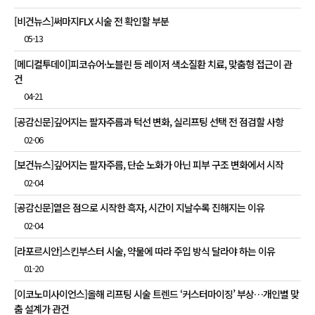
[비건뉴스]써마지FLX 시술 전 확인할 부분
05-13
[메디컬투데이]피코슈어·노블린 등 레이저 색소질환 치료, 맞춤형 접근이 관
건
04-21
[공감신문]깊어지는 팔자주름과 턱선 변화, 실리프팅 선택 전 점검할 사항
02-06
[보건뉴스]깊어지는 팔자주름, 단순 노화가 아닌 피부 구조 변화에서 시작
02-04
[공감신문]옅은 점으로 시작한 흑자, 시간이 지날수록 진해지는 이유
02-04
[라포르시안]스킨부스터 시술, 약물에 따라 주입 방식 달라야 하는 이유
01-20
[이코노미사이언스]올해 리프팅 시술 트렌드 ‘커스터마이징’ 부상…개인별 맞
춤 설계가 관건