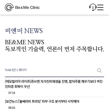
비앤미 NEWS
BE&ME NEWS
독보적인 기술력, 언론이 먼저 주목합니다.
Total 9건
1 페이지
비앤미 NEWS 목록
[헤모필리아 라이프]쥬브젠 자가진피재생술 진행, 팔자주름 채우기보다 꺼진
진피층 회복이 우선
07-24
[보건뉴스]'울쎄라피 프라임' 피부 구조 분석부터 시작해야
06-16