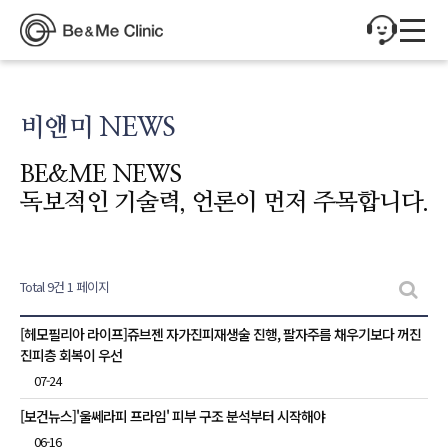
비앤미 NEWS
BE&ME NEWS
독보적인 기술력, 언론이 먼저 주목합니다.
Total 9건
1 페이지
비앤미 NEWS 목록
[헤모필리아 라이프]쥬브젠 자가진피재생술 진행, 팔자주름 채우기보다 꺼진
진피층 회복이 우선
07-24
[보건뉴스]'울쎄라피 프라임' 피부 구조 분석부터 시작해야
06-16