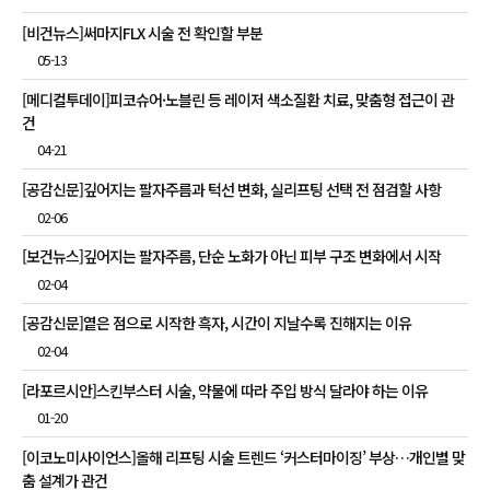
[비건뉴스]써마지FLX 시술 전 확인할 부분
05-13
[메디컬투데이]피코슈어·노블린 등 레이저 색소질환 치료, 맞춤형 접근이 관
건
04-21
[공감신문]깊어지는 팔자주름과 턱선 변화, 실리프팅 선택 전 점검할 사항
02-06
[보건뉴스]깊어지는 팔자주름, 단순 노화가 아닌 피부 구조 변화에서 시작
02-04
[공감신문]옅은 점으로 시작한 흑자, 시간이 지날수록 진해지는 이유
02-04
[라포르시안]스킨부스터 시술, 약물에 따라 주입 방식 달라야 하는 이유
01-20
[이코노미사이언스]올해 리프팅 시술 트렌드 ‘커스터마이징’ 부상…개인별 맞
춤 설계가 관건