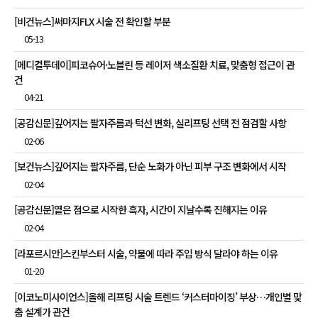
[비건뉴스]써마지FLX 시술 전 확인할 부분
05-13
[메디컬투데이]피코슈어·노블린 등 레이저 색소질환 치료, 맞춤형 접근이 관
건
04-21
[공감신문]깊어지는 팔자주름과 턱선 변화, 실리프팅 선택 전 점검할 사항
02-06
[보건뉴스]깊어지는 팔자주름, 단순 노화가 아닌 피부 구조 변화에서 시작
02-04
[공감신문]옅은 점으로 시작한 흑자, 시간이 지날수록 진해지는 이유
02-04
[라포르시안]스킨부스터 시술, 약물에 따라 주입 방식 달라야 하는 이유
01-20
[이코노미사이언스]올해 리프팅 시술 트렌드 ‘커스터마이징’ 부상…개인별 맞
춤 설계가 관건