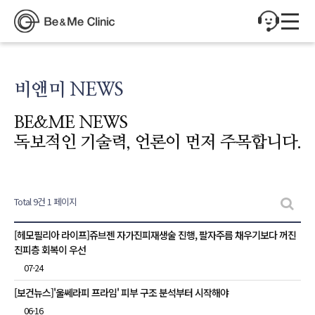
비앤미 NEWS
BE&ME NEWS
독보적인 기술력, 언론이 먼저 주목합니다.
Total 9건
1 페이지
비앤미 NEWS 목록
[헤모필리아 라이프]쥬브젠 자가진피재생술 진행, 팔자주름 채우기보다 꺼진
진피층 회복이 우선
07-24
[보건뉴스]'울쎄라피 프라임' 피부 구조 분석부터 시작해야
06-16