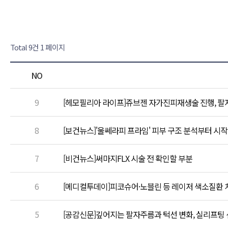
Total 9건
1 페이지
NO
9
[헤모필리아 라이프]쥬브젠 자가진피재생술 진행, 팔
8
[보건뉴스]'울쎄라피 프라임' 피부 구조 분석부터 시
7
[비건뉴스]써마지FLX 시술 전 확인할 부분
6
[메디컬투데이]피코슈어·노블린 등 레이저 색소질환 치
5
[공감신문]깊어지는 팔자주름과 턱선 변화, 실리프팅 