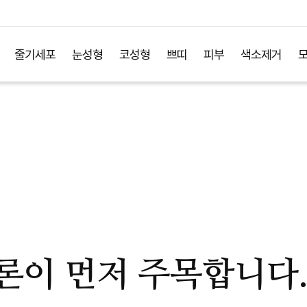
줄기세포
눈성형
코성형
쁘띠
피부
색소제거
론이 먼저 주목합니다