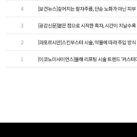
4
[보건뉴스]깊어지는 팔자주름, 단순 노화가 아닌 피부
3
[공감신문]옅은 점으로 시작한 흑자, 시간이 지날수록
2
[라포르시안]스킨부스터 시술, 약물에 따라 주입 방식
1
[이코노미사이언스]올해 리프팅 시술 트렌드 ‘커스터