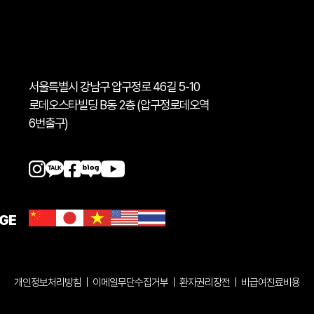
서울특별시 강남구 압구정로 46길 5-10
로데오스타빌딩 B동 2층 (압구정로데오역
6번출구)
GE
개인정보처리방침
|
이메일무단수집거부
|
환자권리장전
|
비급여진료비용