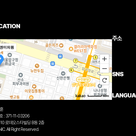
CATION
주소
앤미의원
SNS
LANGUA
50m
중훈
 371-11-03206
-10 로데오스타빌딩 B동 2층
. All Right Reserved.