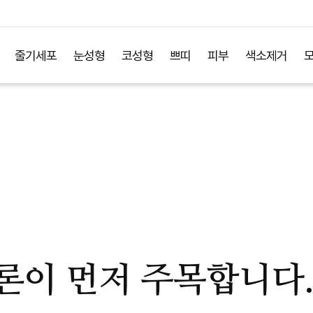
줄기세포
눈성형
코성형
쁘띠
피부
색소제거
론이 먼저 주목합니다