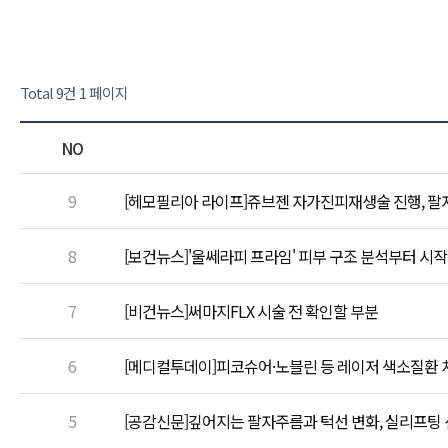
Total 9건
1 페이지
NO
9
[헤모필리아 라이프]쥬브젠 자가진피재생술 진행, 팔
8
[보건뉴스]'울쎄라피 프라임' 피부 구조 분석부터 시
7
[비건뉴스]써마지FLX 시술 전 확인할 부분
6
[메디컬투데이]피코슈어·노블린 등 레이저 색소질환 치
5
[공감신문]깊어지는 팔자주름과 턱선 변화, 실리프팅 