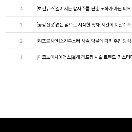
4
[보건뉴스]깊어지는 팔자주름, 단순 노화가 아닌 피부
3
[공감신문]옅은 점으로 시작한 흑자, 시간이 지날수록
2
[라포르시안]스킨부스터 시술, 약물에 따라 주입 방식
1
[이코노미사이언스]올해 리프팅 시술 트렌드 ‘커스터