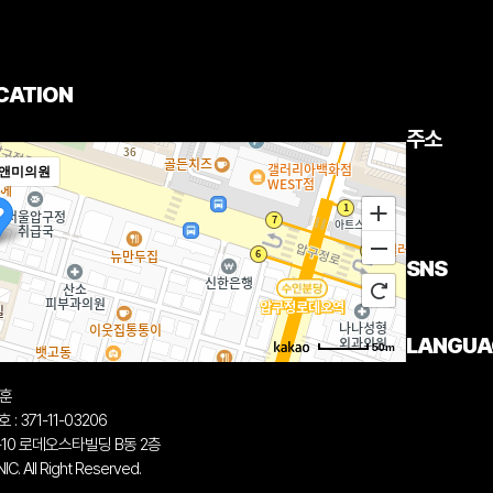
CATION
주소
앤미의원
SNS
LANGUA
50m
중훈
 371-11-03206
-10 로데오스타빌딩 B동 2층
. All Right Reserved.