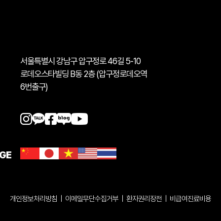
서울특별시 강남구 압구정로 46길 5-10
로데오스타빌딩 B동 2층 (압구정로데오역
6번출구)
GE
개인정보처리방침
|
이메일무단수집거부
|
환자권리장전
|
비급여진료비용