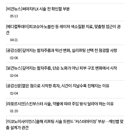
[비건뉴스]써마지FLX 시술 전 확인할 부분
05-13
[메디컬투데이]피코슈어·노블린 등 레이저 색소질환 치료, 맞춤형 접근이 관
건
04-21
[공감신문]깊어지는 팔자주름과 턱선 변화, 실리프팅 선택 전 점검할 사항
02-06
[보건뉴스]깊어지는 팔자주름, 단순 노화가 아닌 피부 구조 변화에서 시작
02-04
[공감신문]옅은 점으로 시작한 흑자, 시간이 지날수록 진해지는 이유
02-04
[라포르시안]스킨부스터 시술, 약물에 따라 주입 방식 달라야 하는 이유
01-20
[이코노미사이언스]올해 리프팅 시술 트렌드 ‘커스터마이징’ 부상…개인별 맞
춤 설계가 관건