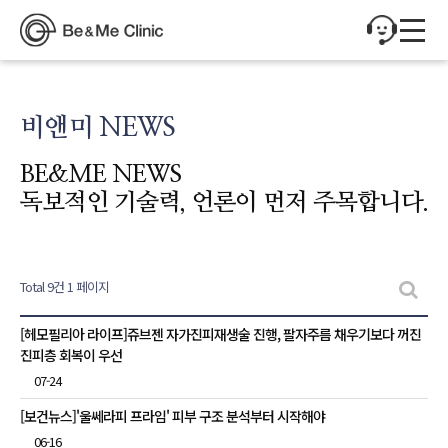
비앤미 NEWS
BE&ME NEWS
독보적인 기술력, 언론이 먼저 주목합니다.
Total 9건
1 페이지
비앤미 NEWS 목록
[헤모필리아 라이프]쥬브젠 자가진피재생술 진행, 팔자주름 채우기보다 꺼진
진피층 회복이 우선
07-24
[보건뉴스]'울쎄라피 프라임' 피부 구조 분석부터 시작해야
06-16