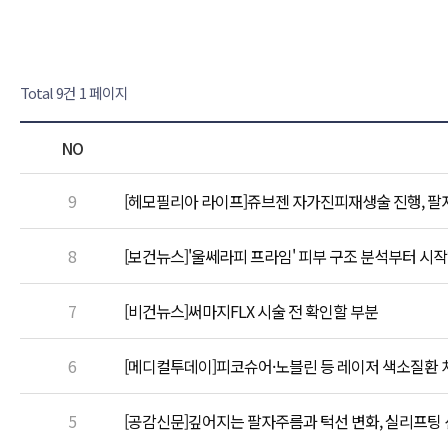
Total 9건
1 페이지
NO
9
[헤모필리아 라이프]쥬브젠 자가진피재생술 진행, 팔
8
[보건뉴스]'울쎄라피 프라임' 피부 구조 분석부터 시
7
[비건뉴스]써마지FLX 시술 전 확인할 부분
6
[메디컬투데이]피코슈어·노블린 등 레이저 색소질환 치
5
[공감신문]깊어지는 팔자주름과 턱선 변화, 실리프팅 