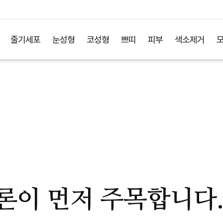
줄기세포
눈성형
코성형
쁘띠
피부
색소제거
론이 먼저 주목합니다