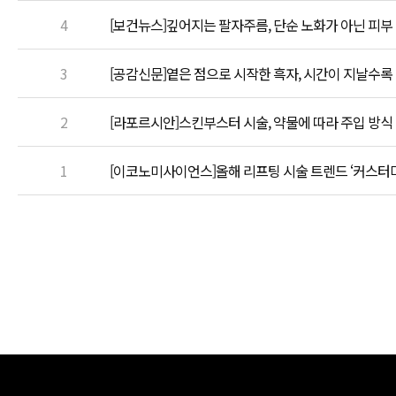
4
[보건뉴스]깊어지는 팔자주름, 단순 노화가 아닌 피부
3
[공감신문]옅은 점으로 시작한 흑자, 시간이 지날수록
2
[라포르시안]스킨부스터 시술, 약물에 따라 주입 방식
1
[이코노미사이언스]올해 리프팅 시술 트렌드 ‘커스터