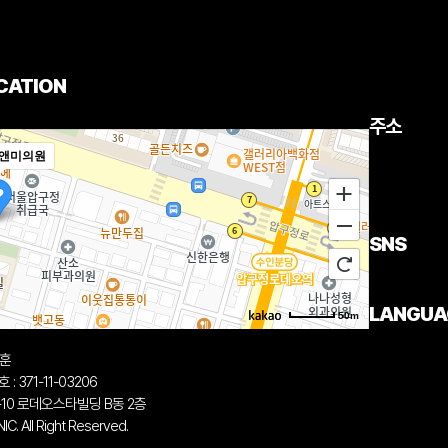
CATION
주소
앤미의원
SNS
LANGUA
50m
중훈
 371-11-03206
-10 로데오스타빌딩 B동 2층
. All Right Reserved.