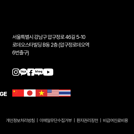
서울특별시 강남구 압구정로 46길 5-10
로데오스타빌딩 B동 2층 (압구정로데오역
6번출구)
GE
개인정보처리방침
|
이메일무단수집거부
|
환자권리장전
|
비급여진료비용