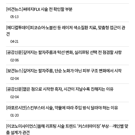
[비건뉴스]써마지FLX 시술 전 확인할 부분
05-13
[메디컬투데이]피코슈어·노블린 등 레이저 색소질환 치료, 맞춤형 접근이 관
건
04-21
[공감신문]깊어지는 팔자주름과 턱선 변화, 실리프팅 선택 전 점검할 사항
02-06
[보건뉴스]깊어지는 팔자주름, 단순 노화가 아닌 피부 구조 변화에서 시작
02-04
[공감신문]옅은 점으로 시작한 흑자, 시간이 지날수록 진해지는 이유
02-04
[라포르시안]스킨부스터 시술, 약물에 따라 주입 방식 달라야 하는 이유
01-20
[이코노미사이언스]올해 리프팅 시술 트렌드 ‘커스터마이징’ 부상…개인별 맞
춤 설계가 관건