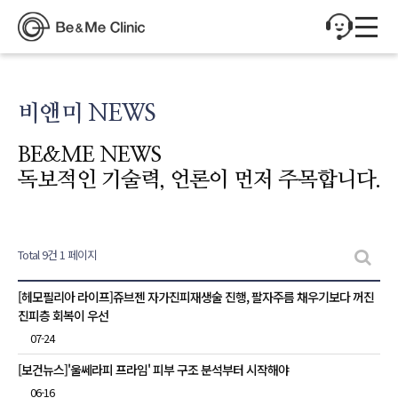
비앤미 NEWS
BE&ME NEWS
독보적인 기술력, 언론이 먼저 주목합니다.
Total 9건
1 페이지
비앤미 NEWS 목록
[헤모필리아 라이프]쥬브젠 자가진피재생술 진행, 팔자주름 채우기보다 꺼진
진피층 회복이 우선
07-24
[보건뉴스]'울쎄라피 프라임' 피부 구조 분석부터 시작해야
06-16