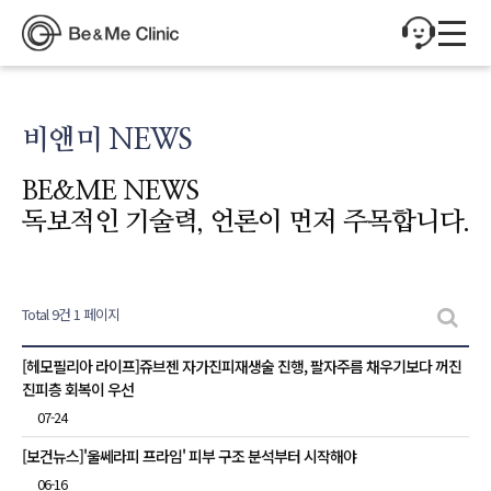
비앤미 NEWS
BE&ME NEWS
독보적인 기술력, 언론이 먼저 주목합니다.
Total 9건
1 페이지
비앤미 NEWS 목록
[헤모필리아 라이프]쥬브젠 자가진피재생술 진행, 팔자주름 채우기보다 꺼진
진피층 회복이 우선
07-24
[보건뉴스]'울쎄라피 프라임' 피부 구조 분석부터 시작해야
06-16