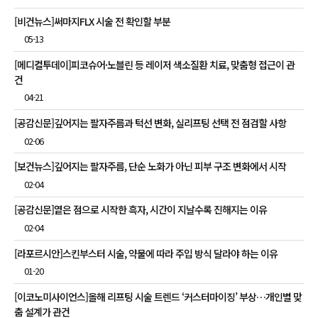
[비건뉴스]써마지FLX 시술 전 확인할 부분
05-13
[메디컬투데이]피코슈어·노블린 등 레이저 색소질환 치료, 맞춤형 접근이 관
건
04-21
[공감신문]깊어지는 팔자주름과 턱선 변화, 실리프팅 선택 전 점검할 사항
02-06
[보건뉴스]깊어지는 팔자주름, 단순 노화가 아닌 피부 구조 변화에서 시작
02-04
[공감신문]옅은 점으로 시작한 흑자, 시간이 지날수록 진해지는 이유
02-04
[라포르시안]스킨부스터 시술, 약물에 따라 주입 방식 달라야 하는 이유
01-20
[이코노미사이언스]올해 리프팅 시술 트렌드 ‘커스터마이징’ 부상…개인별 맞
춤 설계가 관건