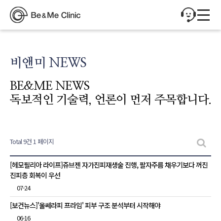
비앤미 NEWS
BE&ME NEWS
독보적인 기술력, 언론이 먼저 주목합니다.
Total 9건
1 페이지
비앤미 NEWS 목록
[헤모필리아 라이프]쥬브젠 자가진피재생술 진행, 팔자주름 채우기보다 꺼진
진피층 회복이 우선
07-24
[보건뉴스]'울쎄라피 프라임' 피부 구조 분석부터 시작해야
06-16