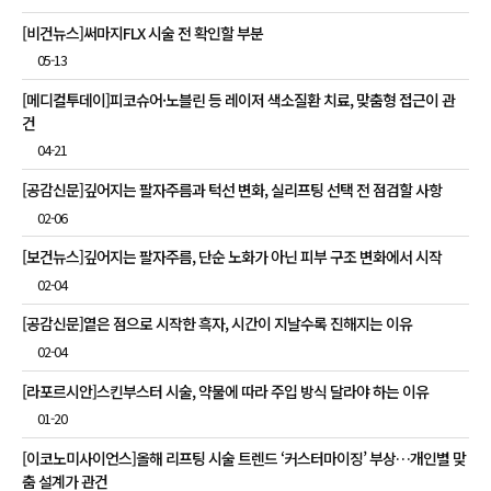
[비건뉴스]써마지FLX 시술 전 확인할 부분
05-13
[메디컬투데이]피코슈어·노블린 등 레이저 색소질환 치료, 맞춤형 접근이 관
건
04-21
[공감신문]깊어지는 팔자주름과 턱선 변화, 실리프팅 선택 전 점검할 사항
02-06
[보건뉴스]깊어지는 팔자주름, 단순 노화가 아닌 피부 구조 변화에서 시작
02-04
[공감신문]옅은 점으로 시작한 흑자, 시간이 지날수록 진해지는 이유
02-04
[라포르시안]스킨부스터 시술, 약물에 따라 주입 방식 달라야 하는 이유
01-20
[이코노미사이언스]올해 리프팅 시술 트렌드 ‘커스터마이징’ 부상…개인별 맞
춤 설계가 관건