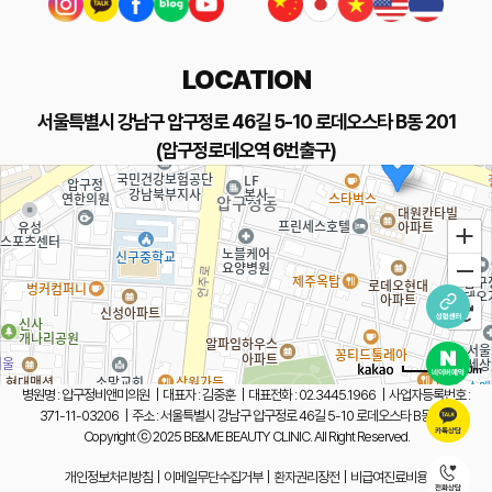
LOCATION
서울특별시 강남구 압구정로 46길 5-10 로데오스타 B동 201
압구정비앤미의원
(압구정로데오역 6번출구)
100m
병원명 : 압구정비앤미의원
|
대표자 : 김중훈
|
대표전화 : 02.3445.1966
|
사업자등록번호 :
371-11-03206
|
주소 : 서울특별시 강남구 압구정로 46길 5-10 로데오스타 B동 201
Copyright ⓒ 2025 BE&ME BEAUTY CLINIC. All Right Reserved.
개인정보처리방침
|
이메일무단수집거부
|
환자권리장전
|
비급여진료비용